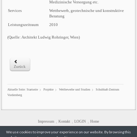
Medizinische Versorgung etc.
Services
Wettbewerb, geotechnische und konstruktive
Beratung
Leistungszeitraum
2010
(Quelle: Architekt Ludwig Rohringer, Wien)
Zurück
Aktuelle Seite:
Startseite
Projekte
Wettbewerbe und Studien
Schubhaft-Zentrum
Vordernberg
Impressum
Kontakt
LOGIN
Home
We use cookies to improve your experience on our website. By browsing this
2345 Brunn am Gebirge, Anrissenweg 6/1/4, Tel.: +43/2236/908182, Fax DW 5