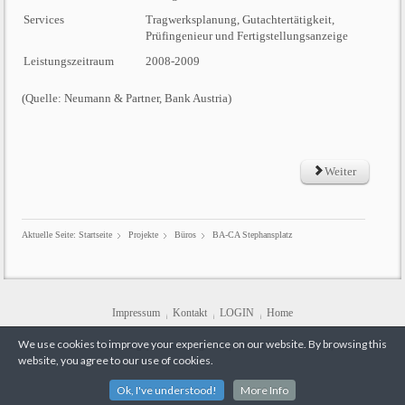
Services
Tragwerksplanung, Gutachtertätigkeit,
Prüfingenieur und Fertigstellungsanzeige
Leistungszeitraum
2008-2009
(Quelle: Neumann & Partner, Bank Austria)
Weiter
Aktuelle Seite:
Startseite
Projekte
Büros
BA-CA Stephansplatz
Impressum
Kontakt
LOGIN
Home
We use cookies to improve your experience on our website. By browsing this
2345 Brunn am Gebirge, Anrissenweg 6/1/4, Tel.: +43/2236/908182, Fax DW 5
website, you agree to our use of cookies.
Ok, I've understood!
More Info