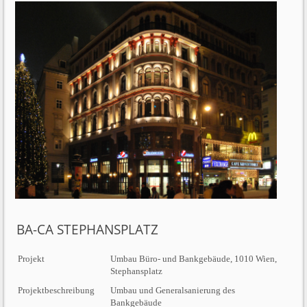
BA-CA STEPHANSPLATZ
Projekt
Umbau Büro- und Bankgebäude, 1010 Wien,
Stephansplatz
Projektbeschreibung
Umbau und Generalsanierung des
Bankgebäude