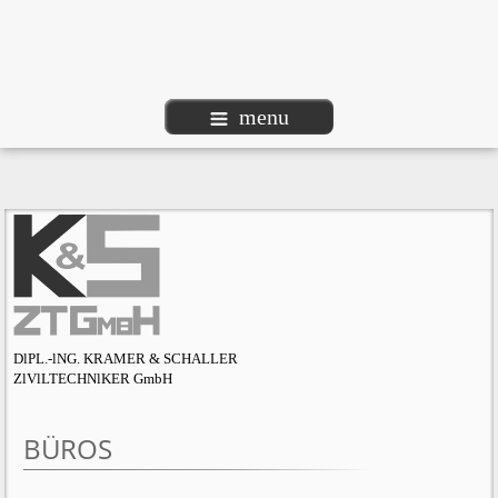
menu
DlPL.-lNG. KRAMER & SCHALLER
ZlVlLTECHNlKER GmbH
BÜROS