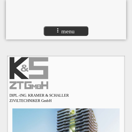
menu
DlPL.-lNG. KRAMER & SCHALLER
ZlVlLTECHNlKER GmbH